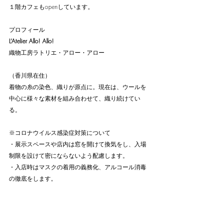
１階カフェもopenしています。
プロフィール
L’Atelier Allo! Allo!
織物工房ラトリエ・アロー・アロー
（香川県在住）
着物の糸の染色、織りが原点に。現在は、ウールを
中心に様々な素材を組み合わせて、織り続けてい
る。
※コロナウイルス感染症対策について
・展示スペースや店内は窓を開けて換気をし、入場
制限を設けて密にならないよう配慮します。
・入店時はマスクの着用の義務化、アルコール消毒
の徹底をします。