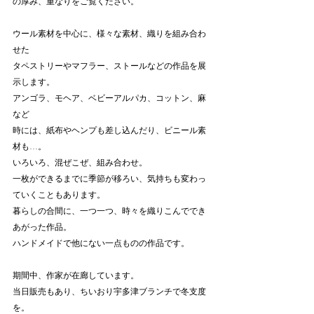
の厚み、重なりをご覧ください。
ウール素材を中心に、様々な素材、織りを組み合わ
せた
タペストリーやマフラー、ストールなどの作品を展
示します。
アンゴラ、モヘア、ベビーアルパカ、コットン、麻
など
時には、紙布やヘンプも差し込んだり、ビニール素
材も…。
いろいろ、混ぜこぜ、組み合わせ。
一枚ができるまでに季節が移ろい、気持ちも変わっ
ていくこともあります。
暮らしの合間に、一つ一つ、時々を織りこんででき
あがった作品。
ハンドメイドで他にない一点ものの作品です。
期間中、作家が在廊しています。
当日販売もあり、ちいおり宇多津ブランチで冬支度
を。