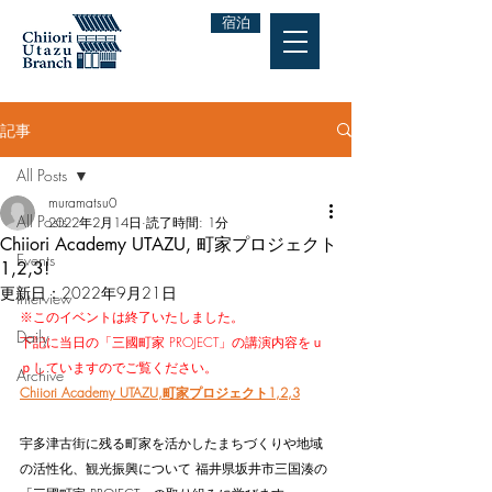
宿泊
記事
All Posts
muramatsu0
All Posts
2022年2月14日
読了時間: 1分
Chiiori Academy UTAZU, 町家プロジェクト
Events
1,2,3!
更新日：
2022年9月21日
Interview
※このイベントは終了いたしました。
Daily
下記に当日の「三國町家 PROJECT」の講演内容をｕ
ｐしていますのでご覧ください。
Archive
Chiiori Academy UTAZU,町家プロジェクト1,2,3
宇多津古街に残る町家を活かしたまちづくりや地域
の活性化、観光振興について 福井県坂井市三国湊の