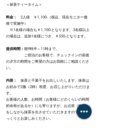
＜抹茶ティータイム＞
料金：
2人様 ￥1,100-（税込、現在モニター価
格で実施中）
※1名様の場合も￥1,100-となります。3名様以上
の場合は、追加1名様につき、￥550-となります。
提供時間：
朝9時半～11時まで。
ご宿泊のお客様で、チェックインの前後
の夕方の時間をご希望の方はお気軽にご相談くださ
い。
内容：
抹茶と干菓子をお出しいたします。抹茶は
お好みで2服（2杯）程度、お召し上がりいただけま
す。
お客様の人数、お時間（お客様にどのくらいの時間
的余裕があるか）にも寄りますが、お点前（略式）
をしながら抹茶を出させていただきますので、ごゆ
っくりとお楽しみください。
ご予約方法：
事前予約が必要です。抹茶ティータ